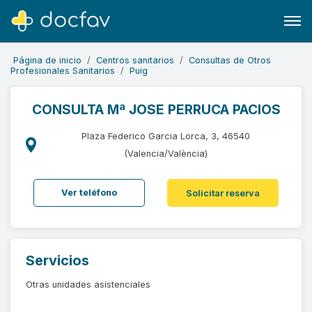
Página de inicio
Centros sanitarios
Consultas de Otros
Profesionales Sanitarios
Puig
CONSULTA Mª JOSE PERRUCA PACIOS
Buscar
Plaza Federico Garcia Lorca, 3, 46540
Software para clínicas
(Valencia/València)
Soporte
Ver teléfono
Solicitar reserva
¿Eres un doctor?
Servicios
Otras unidades asistenciales