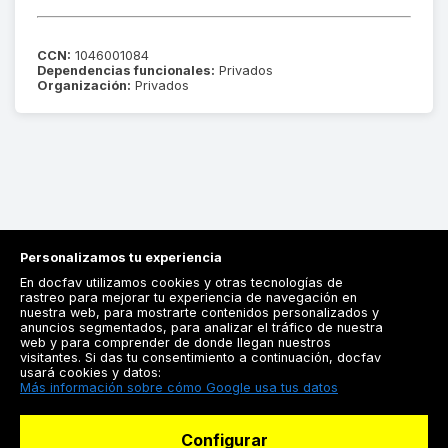
CCN:
1046001084
Dependencias funcionales:
Privados
Organización:
Privados
Personalizamos tu experiencia
En docfav utilizamos cookies y otras tecnologías de
rastreo para mejorar tu experiencia de navegación en
nuestra web, para mostrarte contenidos personalizados y
anuncios segmentados, para analizar el tráfico de nuestra
Registrarse
web y para comprender de donde llegan nuestros
visitantes. Si das tu consentimiento a continuación, docfav
Docfav
usará cookies y datos:
Más información sobre cómo Google usa tus datos
Recursos
Configurar
Para doctores