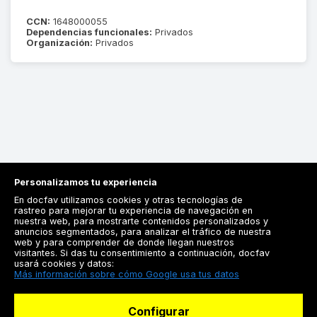
CCN:
1648000055
Dependencias funcionales:
Privados
Organización:
Privados
Personalizamos tu experiencia
En docfav utilizamos cookies y otras tecnologías de
rastreo para mejorar tu experiencia de navegación en
nuestra web, para mostrarte contenidos personalizados y
anuncios segmentados, para analizar el tráfico de nuestra
Registrarse
web y para comprender de donde llegan nuestros
visitantes. Si das tu consentimiento a continuación, docfav
Docfav
usará cookies y datos:
Más información sobre cómo Google usa tus datos
Recursos
Configurar
Para doctores