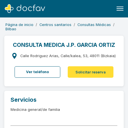
Página de inicio
Centros sanitarios
Consultas Médicas
Bilbao
CONSULTA MEDICA J.P. GARCIA ORTIZ
Buscar
Calle Rodriguez Arias, Calle/kalea, 53, 48011 (Bizkaia)
Software para clínicas
Ver teléfono
Solicitar reserva
Soporte
¿Eres un doctor?
Servicios
Medicina general/de familia