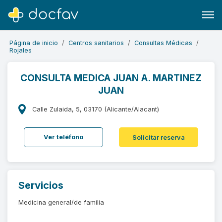
Página de inicio
Centros sanitarios
Consultas Médicas
Rojales
CONSULTA MEDICA JUAN A. MARTINEZ
JUAN
Buscar
Software para clínicas
Calle Zulaida, 5, 03170 (Alicante/Alacant)
Soporte
Ver teléfono
Solicitar reserva
¿Eres un doctor?
Servicios
Medicina general/de familia