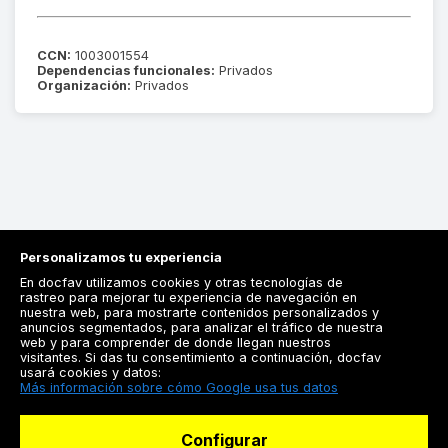
CCN:
1003001554
Dependencias funcionales:
Privados
Organización:
Privados
Personalizamos tu experiencia
En docfav utilizamos cookies y otras tecnologías de
rastreo para mejorar tu experiencia de navegación en
nuestra web, para mostrarte contenidos personalizados y
anuncios segmentados, para analizar el tráfico de nuestra
Registrarse
web y para comprender de donde llegan nuestros
visitantes. Si das tu consentimiento a continuación, docfav
Docfav
usará cookies y datos:
Más información sobre cómo Google usa tus datos
Recursos
Configurar
Para doctores