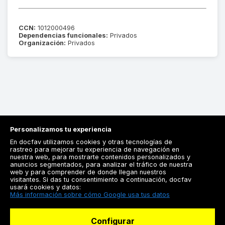
CCN:
1012000496
Dependencias funcionales:
Privados
Organización:
Privados
Personalizamos tu experiencia
En docfav utilizamos cookies y otras tecnologías de
rastreo para mejorar tu experiencia de navegación en
nuestra web, para mostrarte contenidos personalizados y
anuncios segmentados, para analizar el tráfico de nuestra
Registrarse
web y para comprender de donde llegan nuestros
visitantes. Si das tu consentimiento a continuación, docfav
Docfav
usará cookies y datos:
Más información sobre cómo Google usa tus datos
Recursos
Configurar
Para doctores