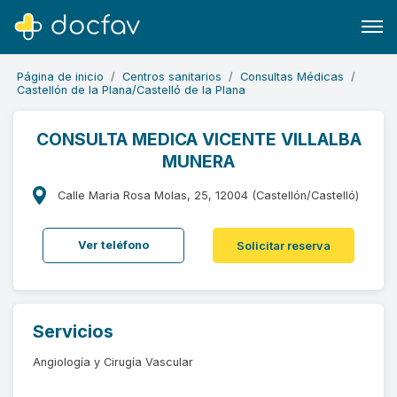
Página de inicio
Centros sanitarios
Consultas Médicas
Castellón de la Plana/Castelló de la Plana
CONSULTA MEDICA VICENTE VILLALBA
MUNERA
Buscar
Software para clínicas
Calle Maria Rosa Molas, 25, 12004 (Castellón/Castelló)
Soporte
Ver teléfono
Solicitar reserva
¿Eres un doctor?
Servicios
Angiología y Cirugía Vascular