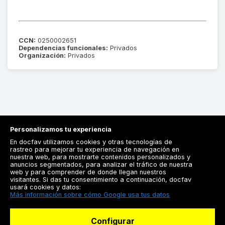
CCN:
0250002651
Dependencias funcionales:
Privados
Organización:
Privados
Personalizamos tu experiencia
En docfav utilizamos cookies y otras tecnologías de
rastreo para mejorar tu experiencia de navegación en
nuestra web, para mostrarte contenidos personalizados y
anuncios segmentados, para analizar el tráfico de nuestra
Registrarse
web y para comprender de donde llegan nuestros
visitantes. Si das tu consentimiento a continuación, docfav
Docfav
usará cookies y datos:
Más información sobre cómo Google usa tus datos
Recursos
Configurar
Para doctores