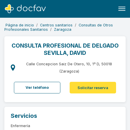
Página de inicio
Centros sanitarios
Consultas de Otros
Profesionales Sanitarios
Zaragoza
CONSULTA PROFESIONAL DE DELGADO
SEVILLA, DAVID
Buscar
Software para clínicas
Calle Concepcion Saiz De Otero, 10, 1º D, 50018
(Zaragoza)
Soporte
¿Eres un doctor?
Ver teléfono
Solicitar reserva
Servicios
Enfermería