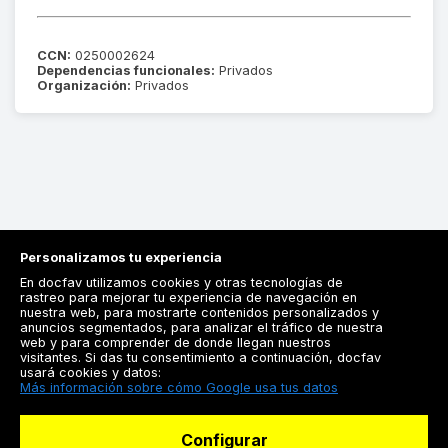
CCN:
0250002624
Dependencias funcionales:
Privados
Organización:
Privados
Personalizamos tu experiencia
En docfav utilizamos cookies y otras tecnologías de
rastreo para mejorar tu experiencia de navegación en
nuestra web, para mostrarte contenidos personalizados y
anuncios segmentados, para analizar el tráfico de nuestra
Registrarse
web y para comprender de donde llegan nuestros
visitantes. Si das tu consentimiento a continuación, docfav
Docfav
usará cookies y datos:
Más información sobre cómo Google usa tus datos
Recursos
Configurar
Para doctores