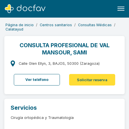
Página de inicio
Centros sanitarios
Consultas Médicas
Calatayud
CONSULTA PROFESIONAL DE VAL
MANSOUR, SAMI
Buscar
Software para clínicas
Calle Glen Ellyn, 3, BAJOS, 50300 (Zaragoza)
Soporte
Ver teléfono
Solicitar reserva
¿Eres un doctor?
Servicios
Cirugía ortopédica y Traumatología