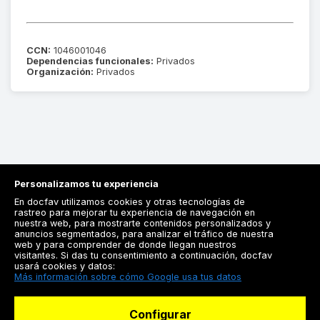
CCN:
1046001046
Dependencias funcionales:
Privados
Organización:
Privados
Personalizamos tu experiencia
En docfav utilizamos cookies y otras tecnologías de
rastreo para mejorar tu experiencia de navegación en
nuestra web, para mostrarte contenidos personalizados y
anuncios segmentados, para analizar el tráfico de nuestra
Registrarse
web y para comprender de donde llegan nuestros
visitantes. Si das tu consentimiento a continuación, docfav
Docfav
usará cookies y datos:
Más información sobre cómo Google usa tus datos
Recursos
Configurar
Para doctores