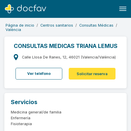
Página de inicio
Centros sanitarios
Consultas Médicas
València
CONSULTAS MEDICAS TRIANA LEMUS
Buscar
Calle Llosa De Ranes, 12, 46021 (Valencia/València)
Software para clínicas
Ver teléfono
Solicitar reserva
Soporte
¿Eres un doctor?
Servicios
Medicina general/de familia
Enfermería
Fisioterapia