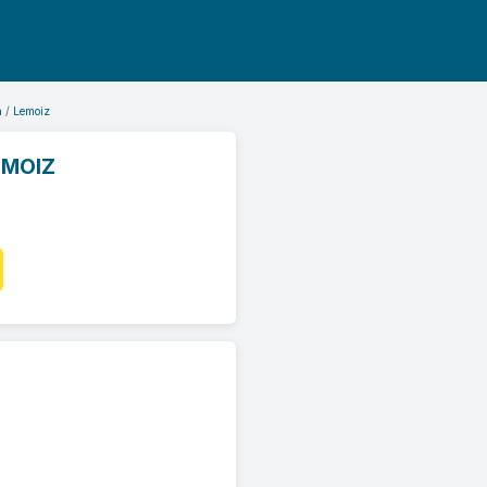
a
Lemoiz
EMOIZ