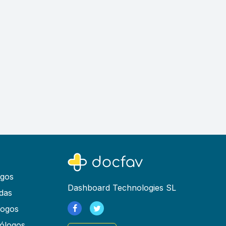
ogos
Dashboard Technologies SL
das
logos
ólogos