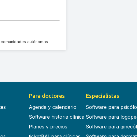
las comunidades autónomas
Para doctores
Especialistas
tes
Agenda y calendario
Software para psicól
Software historia clínica
Software para logope
Planes y precios
Software para ginecó
cos
ticketBAI para clínicas
Software para dermat