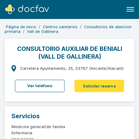
Página de inicio
Centros sanitarios
Consultorios de atencion
primaria
Vall de Gallinera
CONSULTORIO AUXILIAR DE BENIALI
(VALL DE GALLINERA)
Buscar
Software para clínicas
Carretera Ayuntamiento, 35, 03787 (Alicante/Alacant)
Soporte
Ver teléfono
Solicitar reserva
¿Eres un doctor?
Servicios
Medicina general/de familia
Enfermería