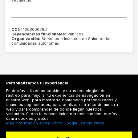
Vacunación
CCN:
1003000786
Dependencias funcionales:
Publicos
Organización:
Servicios o Institutos de Salud de las
comunidades autónomas
Personalizamos tu experiencia
En docfav utilizamos cookies y otras tecnologías de
rastreo para mejorar tu experiencia de navegación en
nuestra web, para mostrarte contenidos personalizados y
anuncios segmentados, para analizar el tráfico de nuestra
Registrarse
web y para comprender de donde llegan nuestros
visitantes. Si das tu consentimiento a continuación, docfav
Docfav
usará cookies y datos:
Más información sobre cómo Google usa tus datos
Recursos