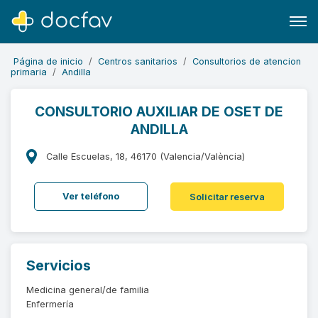
Página de inicio
Centros sanitarios
Consultorios de atencion
primaria
Andilla
CONSULTORIO AUXILIAR DE OSET DE
ANDILLA
Buscar
Software para clínicas
Calle Escuelas, 18, 46170 (Valencia/València)
Soporte
Ver teléfono
Solicitar reserva
¿Eres un doctor?
Servicios
Medicina general/de familia
Enfermería