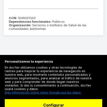
CCN:
1046001343
Dependencias funcionales:
Publicos
Organización:
Servicios o Institutos de Salud de las
comunidades autónomas
Personalizamos tu experiencia
En docfav utilizamos cookies y otras tecnologías de
rastreo para mejorar tu experiencia de navegación en
nuestra web, para mostrarte contenidos personalizados y
anuncios segmentados, para analizar el tráfico de nuestra
Registrarse
web y para comprender de donde llegan nuestros
visitantes. Si das tu consentimiento a continuación, docfav
Docfav
usará cookies y datos:
Más información sobre cómo Google usa tus datos
Recursos
Configurar
Para doctores