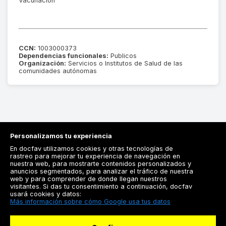
Vacunación
CCN:
1003000373
Dependencias funcionales:
Publicos
Organización:
Servicios o Institutos de Salud de las
comunidades autónomas
Personalizamos tu experiencia
En docfav utilizamos cookies y otras tecnologías de
rastreo para mejorar tu experiencia de navegación en
nuestra web, para mostrarte contenidos personalizados y
anuncios segmentados, para analizar el tráfico de nuestra
Registrarse
web y para comprender de donde llegan nuestros
visitantes. Si das tu consentimiento a continuación, docfav
Docfav
usará cookies y datos:
Más información sobre cómo Google usa tus datos
Recursos