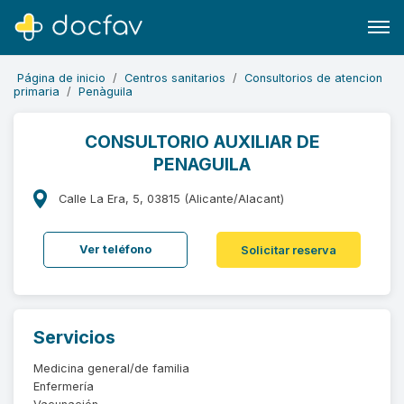
Página de inicio
Centros sanitarios
Consultorios de atencion
primaria
Penàguila
CONSULTORIO AUXILIAR DE
PENAGUILA
Buscar
Software para clínicas
Calle La Era, 5, 03815 (Alicante/Alacant)
Soporte
Ver teléfono
Solicitar reserva
¿Eres un doctor?
Servicios
Medicina general/de familia
Enfermería