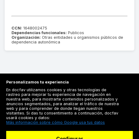
CCN:
1648002475
Dependencias funcionales:
Publicos
Organización:
Otras entidades u organismos públicos de
dependencia autonómica
Personalizamos tu experiencia
En docfav utilizamos cookies y otras tecnologías de
rastreo para mejorar tu experiencia de navegación en
nuestra web, para mostrarte contenidos personalizados y
anuncios segmentados, para analizar el tráfico de nuestra
Registrarse
web y para comprender de donde llegan nuestros
visitantes. Si das tu consentimiento a continuación, docfav
Docfav
usará cookies y datos:
Más información sobre cómo Google usa tus datos
Recursos
Configurar