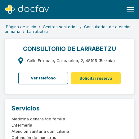
Página de inicio
Centros sanitarios
Consultorios de atencion
primaria
Larrabetzu
CONSULTORIO DE LARRABETZU
Buscar
Calle Errebale, Calle/kalea, 2, 48195 (Bizkaia)
Software para clínicas
Ver teléfono
Solicitar reserva
Soporte
¿Eres un doctor?
Servicios
Medicina general/de familia
Enfermería
Atención sanitaria domiciliaria
Obtención de muestras