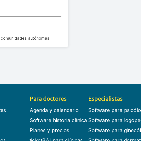
las comunidades autónomas
Para doctores
Especialistas
tes
Agenda y calendario
Software para psicól
Software historia clínica
Software para logope
Planes y precios
Software para ginecó
cos
ticketBAI para clínicas
Software para dermat