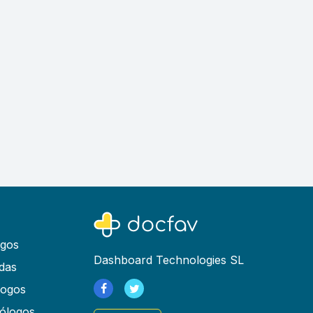
ogos
Dashboard Technologies SL
das
logos
ólogos