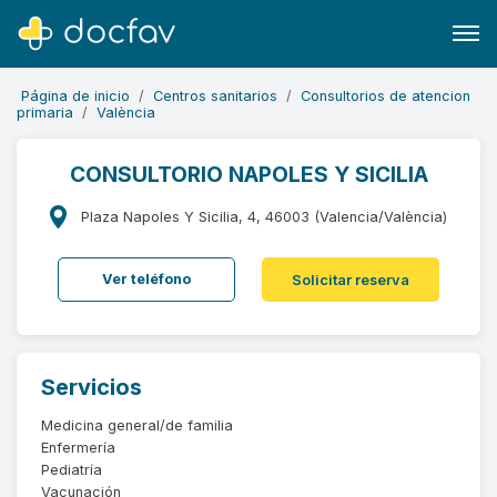
Página de inicio
Centros sanitarios
Consultorios de atencion
primaria
València
CONSULTORIO NAPOLES Y SICILIA
Buscar
Plaza Napoles Y Sicilia, 4, 46003 (Valencia/València)
Software para clínicas
Ver teléfono
Solicitar reserva
Soporte
¿Eres un doctor?
Servicios
Medicina general/de familia
Enfermería
Pediatría
Vacunación