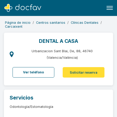
Página de inicio
Centros sanitarios
Clínicas Dentales
Carcaixent
DENTAL A CASA
Buscar
Urbanizacion Sant Blai, De, 88, 46740
Software para clínicas
(Valencia/València)
Soporte
Ver teléfono
Solicitar reserva
¿Eres un doctor?
Servicios
Odontología/Estomatología