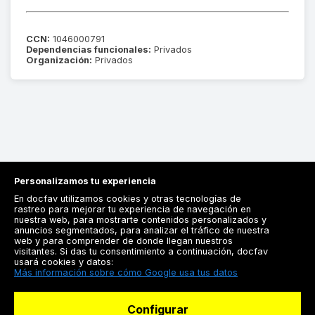
CCN:
1046000791
Dependencias funcionales:
Privados
Organización:
Privados
Personalizamos tu experiencia
En docfav utilizamos cookies y otras tecnologías de
rastreo para mejorar tu experiencia de navegación en
nuestra web, para mostrarte contenidos personalizados y
anuncios segmentados, para analizar el tráfico de nuestra
Registrarse
web y para comprender de donde llegan nuestros
visitantes. Si das tu consentimiento a continuación, docfav
Docfav
usará cookies y datos:
Más información sobre cómo Google usa tus datos
Recursos
Configurar
Para doctores