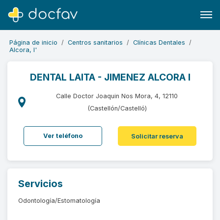
Página de inicio
Centros sanitarios
Clínicas Dentales
Alcora, l'
DENTAL LAITA - JIMENEZ ALCORA I
Buscar
Calle Doctor Joaquin Nos Mora, 4, 12110
Software para clínicas
(Castellón/Castelló)
Soporte
Ver teléfono
Solicitar reserva
¿Eres un doctor?
Servicios
Odontología/Estomatología