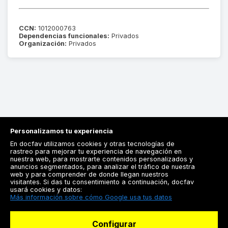
CCN:
1012000763
Dependencias funcionales:
Privados
Organización:
Privados
Personalizamos tu experiencia
En docfav utilizamos cookies y otras tecnologías de
rastreo para mejorar tu experiencia de navegación en
nuestra web, para mostrarte contenidos personalizados y
anuncios segmentados, para analizar el tráfico de nuestra
Registrarse
web y para comprender de donde llegan nuestros
visitantes. Si das tu consentimiento a continuación, docfav
Docfav
usará cookies y datos:
Más información sobre cómo Google usa tus datos
Recursos
Configurar
Para doctores