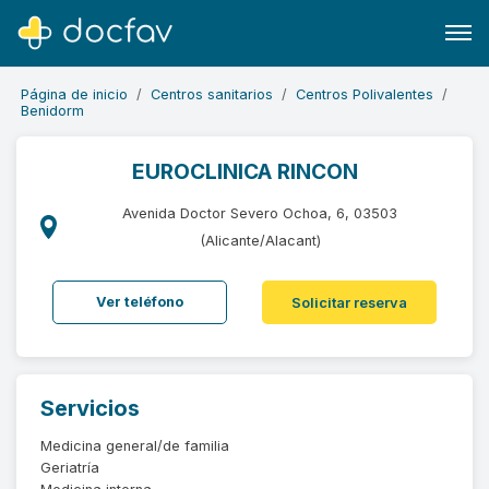
Página de inicio
Centros sanitarios
Centros Polivalentes
Benidorm
EUROCLINICA RINCON
Buscar
Avenida Doctor Severo Ochoa, 6, 03503
Software para clínicas
(Alicante/Alacant)
Soporte
Ver teléfono
Solicitar reserva
¿Eres un doctor?
Servicios
Medicina general/de familia
Geriatría