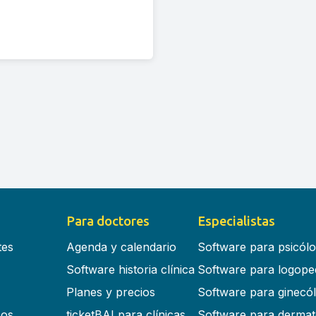
Para doctores
Especialistas
tes
Agenda y calendario
Software para psicól
Software historia clínica
Software para logope
Planes y precios
Software para ginecó
cos
ticketBAI para clínicas
Software para dermat