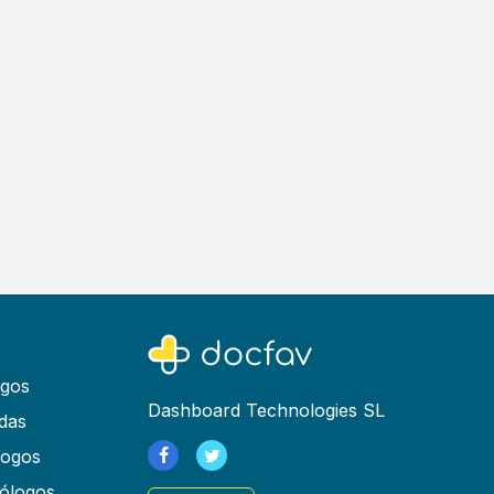
ogos
Dashboard Technologies SL
das
logos
ólogos