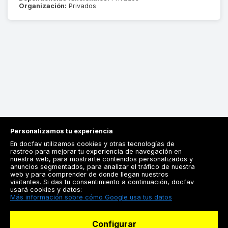
Organización:
Privados
Personalizamos tu experiencia
En docfav utilizamos cookies y otras tecnologías de
rastreo para mejorar tu experiencia de navegación en
nuestra web, para mostrarte contenidos personalizados y
anuncios segmentados, para analizar el tráfico de nuestra
Registrarse
web y para comprender de donde llegan nuestros
visitantes. Si das tu consentimiento a continuación, docfav
Docfav
usará cookies y datos:
Más información sobre cómo Google usa tus datos
Recursos
Configurar
Para doctores