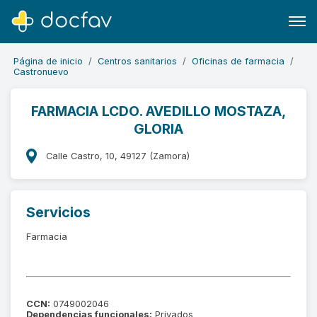
Página de inicio
Centros sanitarios
Oficinas de farmacia
Castronuevo
FARMACIA LCDO. AVEDILLO MOSTAZA,
GLORIA
Buscar
Software para clínicas
Calle Castro, 10, 49127 (Zamora)
Soporte
¿Eres un doctor?
Servicios
Farmacia
CCN:
0749002046
Dependencias funcionales:
Privados