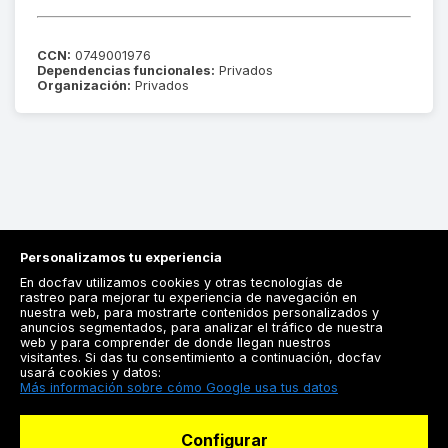
CCN:
0749001976
Dependencias funcionales:
Privados
Organización:
Privados
Personalizamos tu experiencia
En docfav utilizamos cookies y otras tecnologías de
rastreo para mejorar tu experiencia de navegación en
nuestra web, para mostrarte contenidos personalizados y
anuncios segmentados, para analizar el tráfico de nuestra
Registrarse
web y para comprender de donde llegan nuestros
visitantes. Si das tu consentimiento a continuación, docfav
Docfav
usará cookies y datos:
Más información sobre cómo Google usa tus datos
Recursos
Configurar
Para doctores