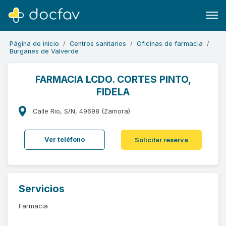
Página de inicio
Centros sanitarios
Oficinas de farmacia
Burganes de Valverde
FARMACIA LCDO. CORTES PINTO,
FIDELA
Buscar
Software para clínicas
Calle Rio, S/N, 49698 (Zamora)
Soporte
Ver teléfono
Solicitar reserva
¿Eres un doctor?
Servicios
Farmacia