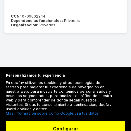
CCN:
0709002944
Dependencias funcionales:
Privados
Organización:
Privados
Personalizamos tu experiencia
En docfav utilizamos cookies y otras tecnologías de
rastreo para mejorar tu experiencia de navegación en
nuestra web, para mostrarte contenidos personalizados y
anuncios segmentados, para analizar el tráfico de nuestra
Registrarse
web y para comprender de donde llegan nuestros
visitantes. Si das tu consentimiento a continuación, docfav
Docfav
usará cookies y datos:
Más información sobre cómo Google usa tus datos
Recursos
Configurar
Para doctores