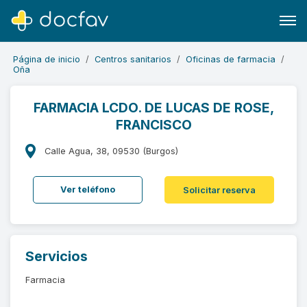
Página de inicio
Centros sanitarios
Oficinas de farmacia
Oña
FARMACIA LCDO. DE LUCAS DE ROSE,
FRANCISCO
Buscar
Software para clínicas
Calle Agua, 38, 09530 (Burgos)
Soporte
Ver teléfono
Solicitar reserva
¿Eres un doctor?
Servicios
Farmacia