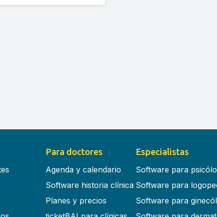
Para doctores
Especialistas
tes
Agenda y calendario
Software para psicól
Software historia clínica
Software para logope
Planes y precios
Software para ginecó
cos
ticketBAI para clínicas
Software para dermat