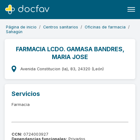
Página de inicio
Centros sanitarios
Oficinas de farmacia
Sahagún
FARMACIA LCDO. GAMASA BANDRES,
MARIA JOSE
Buscar
Software para clínicas
Avenida Constitucion (la), 83, 24320 (León)
Soporte
¿Eres un doctor?
Servicios
Farmacia
CCN:
0724003927
Dependencias funcionales:
Privados