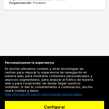
Organización:
Privados
Personalizamos tu experiencia
En docfav utilizamos cookies y otras tecnologías de
rastreo para mejorar tu experiencia de navegación en
nuestra web, para mostrarte contenidos personalizados y
anuncios segmentados, para analizar el tráfico de nuestra
Registrarse
web y para comprender de donde llegan nuestros
visitantes. Si das tu consentimiento a continuación, docfav
Docfav
usará cookies y datos:
Más información sobre cómo Google usa tus datos
Recursos
Configurar
Para doctores