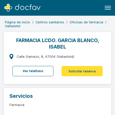
Página de inicio
Centros sanitarios
Oficinas de farmacia
Valladolid
FARMACIA LCDO. GARCIA BLANCO,
ISABEL
Buscar
Software para clínicas
Calle Gamazo, 8, 47004 (Valladolid)
Soporte
Ver teléfono
Solicitar reserva
¿Eres un doctor?
Servicios
Farmacia