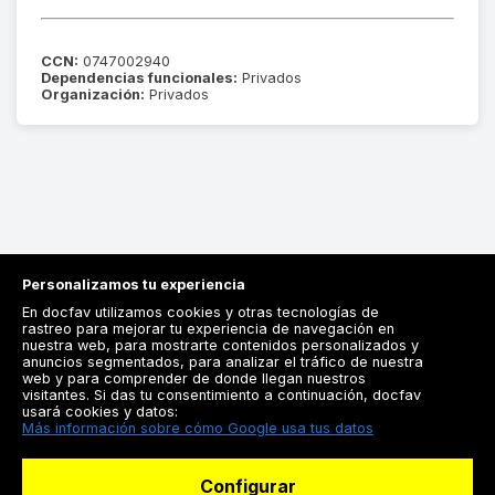
CCN:
0747002940
Dependencias funcionales:
Privados
Organización:
Privados
Personalizamos tu experiencia
En docfav utilizamos cookies y otras tecnologías de
rastreo para mejorar tu experiencia de navegación en
nuestra web, para mostrarte contenidos personalizados y
anuncios segmentados, para analizar el tráfico de nuestra
Registrarse
web y para comprender de donde llegan nuestros
visitantes. Si das tu consentimiento a continuación, docfav
Docfav
usará cookies y datos:
Más información sobre cómo Google usa tus datos
Recursos
Configurar
Para doctores