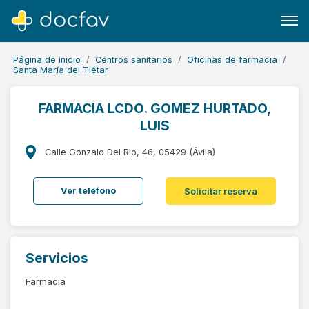
Página de inicio
Centros sanitarios
Oficinas de farmacia
Santa María del Tiétar
FARMACIA LCDO. GOMEZ HURTADO,
LUIS
Buscar
Software para clínicas
Calle Gonzalo Del Rio, 46, 05429 (Ávila)
Soporte
Ver teléfono
Solicitar reserva
¿Eres un doctor?
Servicios
Farmacia