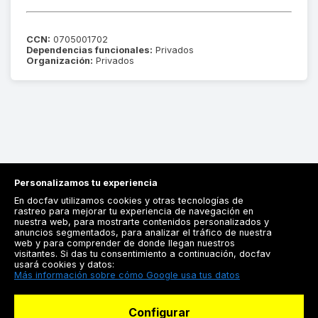
CCN:
0705001702
Dependencias funcionales:
Privados
Organización:
Privados
Personalizamos tu experiencia
En docfav utilizamos cookies y otras tecnologías de
rastreo para mejorar tu experiencia de navegación en
nuestra web, para mostrarte contenidos personalizados y
anuncios segmentados, para analizar el tráfico de nuestra
Registrarse
web y para comprender de donde llegan nuestros
visitantes. Si das tu consentimiento a continuación, docfav
Docfav
usará cookies y datos:
Más información sobre cómo Google usa tus datos
Recursos
Configurar
Para doctores