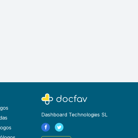
ogos
Dashboard Technologies SL
das
logos
ólogos