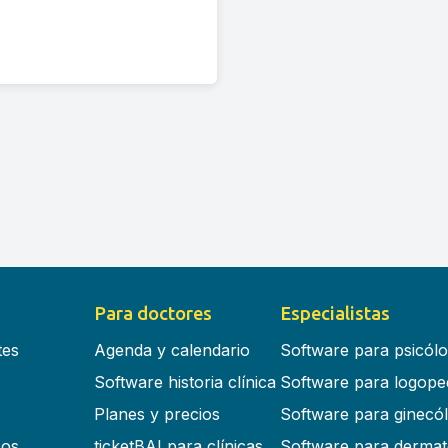
Para doctores
Especialistas
tes
Agenda y calendario
Software para psicól
Software historia clínica
Software para logope
Planes y precios
Software para ginecó
cos
ticketBAI para clínicas
Software para dermat