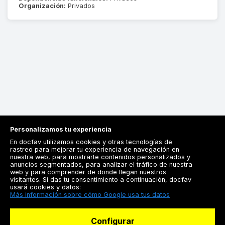
Organización:
Privados
Personalizamos tu experiencia
En docfav utilizamos cookies y otras tecnologías de
rastreo para mejorar tu experiencia de navegación en
nuestra web, para mostrarte contenidos personalizados y
anuncios segmentados, para analizar el tráfico de nuestra
Registrarse
web y para comprender de donde llegan nuestros
visitantes. Si das tu consentimiento a continuación, docfav
Docfav
usará cookies y datos:
Más información sobre cómo Google usa tus datos
Recursos
Configurar
Para doctores