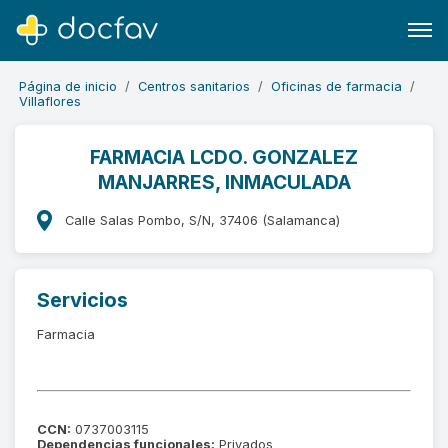
Página de inicio
Centros sanitarios
Oficinas de farmacia
Villaflores
FARMACIA LCDO. GONZALEZ
MANJARRES, INMACULADA
Buscar
Software para clínicas
Calle Salas Pombo, S/N, 37406 (Salamanca)
Soporte
¿Eres un doctor?
Servicios
Farmacia
CCN:
0737003115
Dependencias funcionales:
Privados