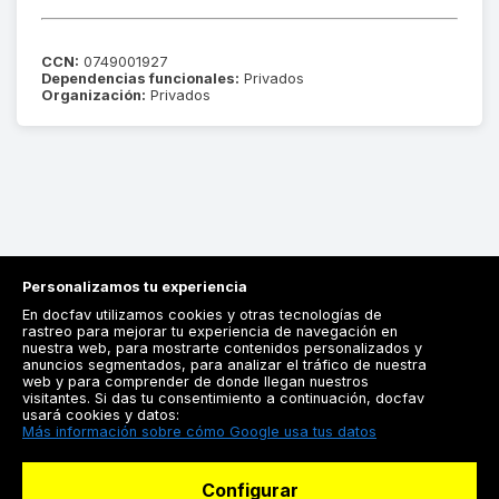
CCN:
0749001927
Dependencias funcionales:
Privados
Organización:
Privados
Personalizamos tu experiencia
En docfav utilizamos cookies y otras tecnologías de
rastreo para mejorar tu experiencia de navegación en
nuestra web, para mostrarte contenidos personalizados y
anuncios segmentados, para analizar el tráfico de nuestra
Registrarse
web y para comprender de donde llegan nuestros
visitantes. Si das tu consentimiento a continuación, docfav
Docfav
usará cookies y datos:
Más información sobre cómo Google usa tus datos
Recursos
Configurar
Para doctores