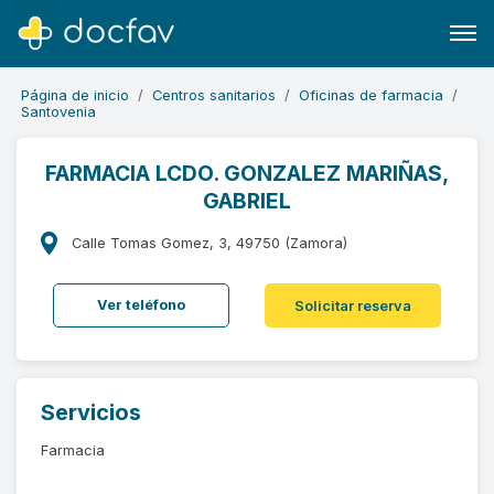
Página de inicio
Centros sanitarios
Oficinas de farmacia
Santovenia
FARMACIA LCDO. GONZALEZ MARIÑAS,
GABRIEL
Buscar
Software para clínicas
Calle Tomas Gomez, 3, 49750 (Zamora)
Soporte
Ver teléfono
Solicitar reserva
¿Eres un doctor?
Servicios
Farmacia