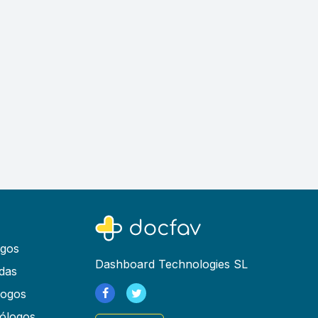
ogos
Dashboard Technologies SL
das
logos
ólogos