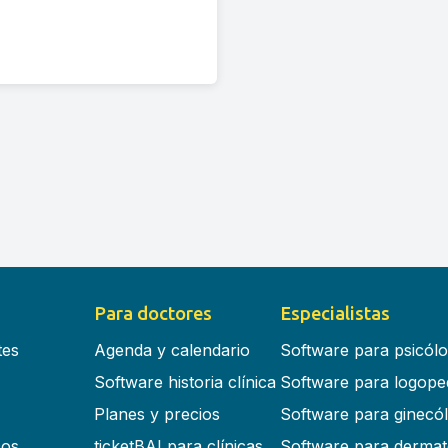
Para doctores
Especialistas
tes
Agenda y calendario
Software para psicól
Software historia clínica
Software para logope
Planes y precios
Software para ginecó
cos
ticketBAI para clínicas
Software para dermat