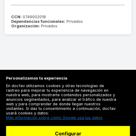
CCN:
0749002018
Dependencias funcionales:
Privados
Organización:
Privados
Personalizamos tu experiencia
En docfav utilizamos cookies y otras tecnologías de
rastreo para mejorar tu experiencia de navegación en
nuestra web, para mostrarte contenidos personalizados y
anuncios segmentados, para analizar el tráfico de nuestra
Registrarse
web y para comprender de donde llegan nuestros
visitantes. Si das tu consentimiento a continuación, docfav
Docfav
usará cookies y datos:
Más información sobre cómo Google usa tus datos
Recursos
Configurar
Para doctores