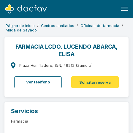
Página de inicio
Centros sanitarios
Oficinas de farmacia
Muga de Sayago
FARMACIA LCDO. LUCENDO ABARCA,
ELISA
Buscar
Software para clínicas
Plaza Humilladero, S/N, 49212 (Zamora)
Soporte
Ver teléfono
Solicitar reserva
¿Eres un doctor?
Servicios
Farmacia