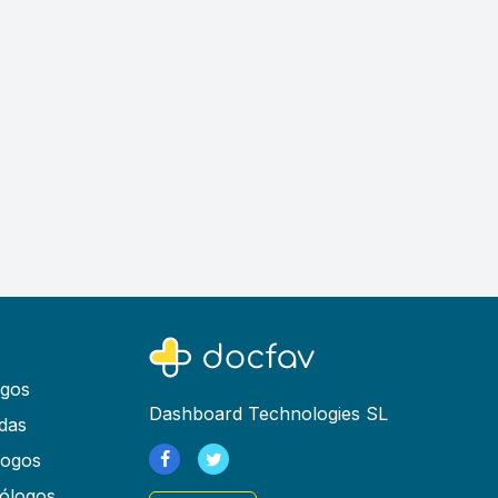
ogos
Dashboard Technologies SL
das
logos
ólogos