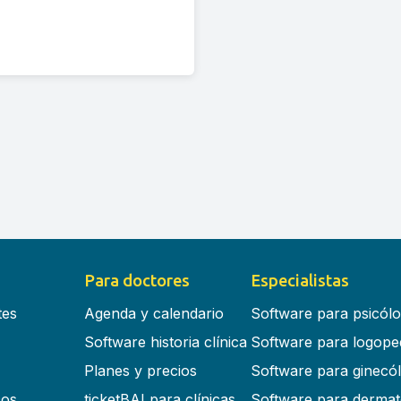
Para doctores
Especialistas
tes
Agenda y calendario
Software para psicól
Software historia clínica
Software para logope
Planes y precios
Software para ginecó
cos
ticketBAI para clínicas
Software para dermat