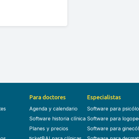
Para doctores
Especialistas
tes
Agenda y calendario
Software para psicól
Software historia clínica
Software para logope
Planes y precios
Software para ginecó
cos
ticketBAI para clínicas
Software para dermat