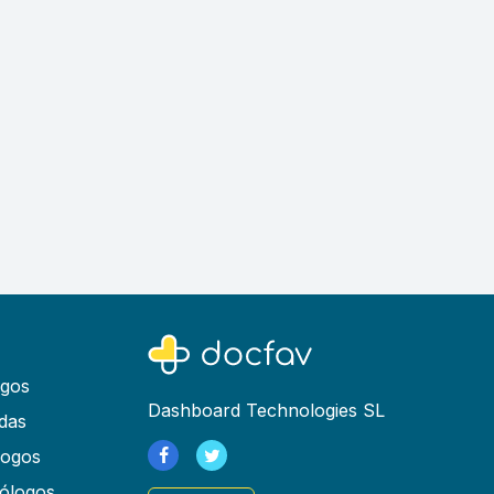
ogos
Dashboard Technologies SL
das
logos
ólogos