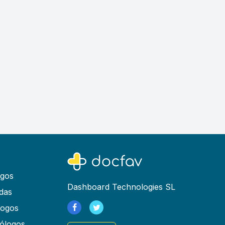
ogos
Dashboard Technologies SL
das
logos
ólogos