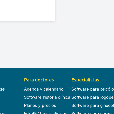
Para doctores
Especialistas
tes
Agenda y calendario
Software para psicól
Software historia clínica
Software para logope
Planes y precios
Software para ginecó
cos
ticketBAI para clínicas
Software para dermat