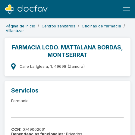
Página de inicio
Centros sanitarios
Oficinas de farmacia
Villanázar
FARMACIA LCDO. MATTALANA BORDAS,
MONTSERRAT
Buscar
Software para clínicas
Calle La Iglesia, 1, 49698 (Zamora)
Soporte
¿Eres un doctor?
Servicios
Farmacia
CCN:
0749002061
Dependencias funcionales:
Privados