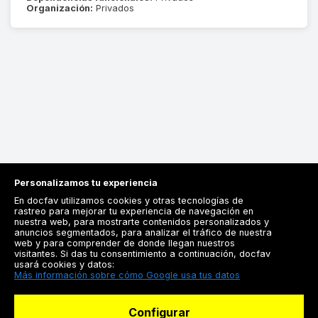
Organización:
Privados
Personalizamos tu experiencia
En docfav utilizamos cookies y otras tecnologías de
rastreo para mejorar tu experiencia de navegación en
nuestra web, para mostrarte contenidos personalizados y
anuncios segmentados, para analizar el tráfico de nuestra
Registrarse
web y para comprender de donde llegan nuestros
visitantes. Si das tu consentimiento a continuación, docfav
Docfav
usará cookies y datos:
Más información sobre cómo Google usa tus datos
Recursos
Configurar
Para doctores