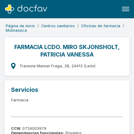
Página de inicio
Centros sanitarios
Oficinas de farmacia
Molinaseca
FARMACIA LCDO. MIRO SKJONSHOLT,
PATRICIA VANESSA
Buscar
Software para clínicas
Travesia Manuel Fraga, 38, 24413 (León)
Soporte
¿Eres un doctor?
Servicios
Farmacia
CCN:
0724003979
Dependencias funcionales:
Privados