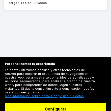
Organización:
Privados
Personalizamos tu experiencia
En docfav utilizamos cookies y otras tecnologías de
rastreo para mejorar tu experiencia de navegación en
nuestra web, para mostrarte contenidos personalizados y
anuncios segmentados, para analizar el tráfico de nuestra
Registrarse
web y para comprender de donde llegan nuestros
visitantes. Si das tu consentimiento a continuación, docfav
Docfav
usará cookies y datos:
Más información sobre cómo Google usa tus datos
Recursos
Configurar
Para doctores