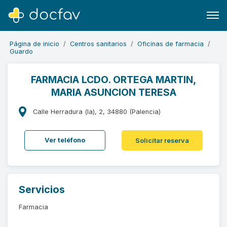
Página de inicio
Centros sanitarios
Oficinas de farmacia
Guardo
FARMACIA LCDO. ORTEGA MARTIN,
MARIA ASUNCION TERESA
Buscar
Software para clínicas
Calle Herradura (la), 2, 34880 (Palencia)
Soporte
Ver teléfono
Solicitar reserva
¿Eres un doctor?
Servicios
Farmacia