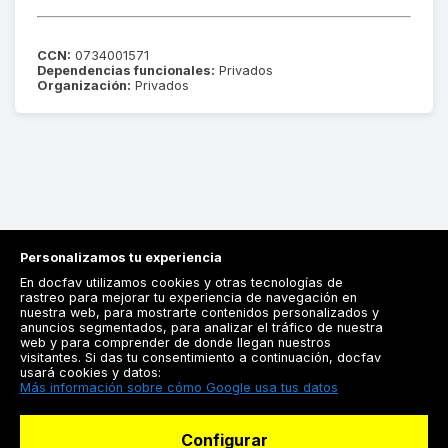
CCN:
0734001571
Dependencias funcionales:
Privados
Organización:
Privados
Personalizamos tu experiencia
En docfav utilizamos cookies y otras tecnologías de
rastreo para mejorar tu experiencia de navegación en
nuestra web, para mostrarte contenidos personalizados y
anuncios segmentados, para analizar el tráfico de nuestra
Registrarse
web y para comprender de donde llegan nuestros
visitantes. Si das tu consentimiento a continuación, docfav
Docfav
usará cookies y datos:
Más información sobre cómo Google usa tus datos
Recursos
Configurar
Para doctores