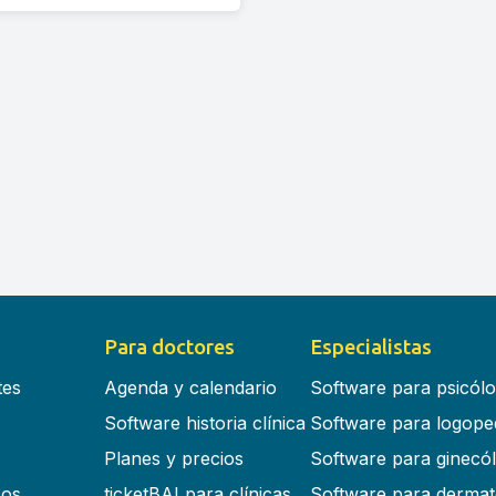
Para doctores
Especialistas
tes
Agenda y calendario
Software para psicól
Software historia clínica
Software para logope
Planes y precios
Software para ginecó
cos
ticketBAI para clínicas
Software para dermat