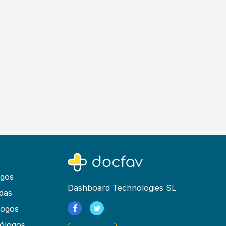
ogos
Dashboard Technologies SL
das
logos
ólogos