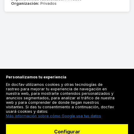
Organización:
Privados
Personalizamos tu experiencia
En docfav utilizamos cookies y otras tecnologías de
rastreo para mejorar tu experiencia de navegación en
nuestra web, para mostrarte contenidos personalizados y
anuncios segmentados, para analizar el tráfico de nuestra
Registrarse
web y para comprender de donde llegan nuestros
visitantes. Si das tu consentimiento a continuación, docfav
Docfav
usará cookies y datos:
Más información sobre cómo Google usa tus datos
Recursos
Configurar
Para doctores