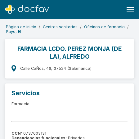
Página de inicio
Centros sanitarios
Oficinas de farmacia
Payo, El
FARMACIA LCDO. PEREZ MONJA (DE
LA), ALFREDO
Buscar
Software para clínicas
Calle CaÑos, 46, 37524 (Salamanca)
Soporte
¿Eres un doctor?
Servicios
Farmacia
CCN:
0737003131
Dependencias funcionales:
Privados