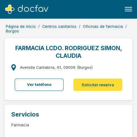
Página de inicio
Centros sanitarios
Oficinas de farmacia
Burgos
FARMACIA LCDO. RODRIGUEZ SIMON,
CLAUDIA
Buscar
Software para clínicas
Avenida Cantabria, 61, 09006 (Burgos)
Soporte
Ver teléfono
Solicitar reserva
¿Eres un doctor?
Servicios
Farmacia