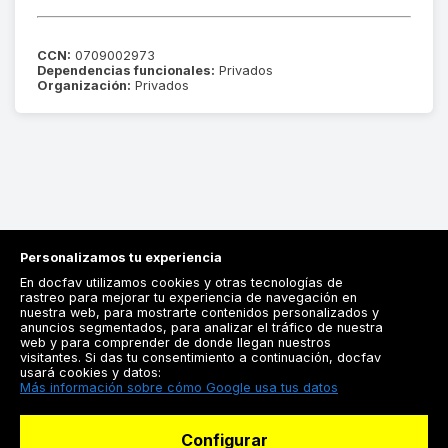
CCN:
0709002973
Dependencias funcionales:
Privados
Organización:
Privados
Personalizamos tu experiencia
En docfav utilizamos cookies y otras tecnologías de
rastreo para mejorar tu experiencia de navegación en
nuestra web, para mostrarte contenidos personalizados y
anuncios segmentados, para analizar el tráfico de nuestra
Registrarse
web y para comprender de donde llegan nuestros
visitantes. Si das tu consentimiento a continuación, docfav
Docfav
usará cookies y datos:
Más información sobre cómo Google usa tus datos
Recursos
Configurar
Para doctores