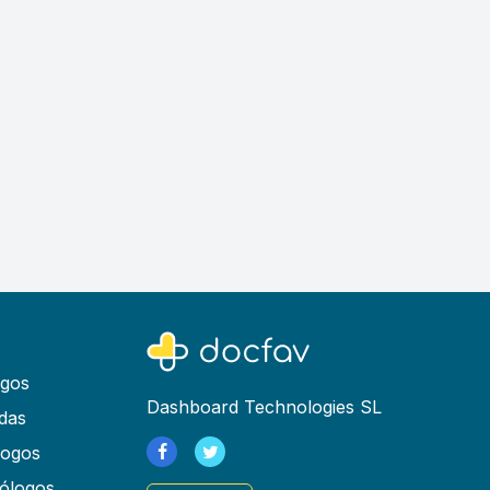
ogos
Dashboard Technologies SL
das
logos
ólogos