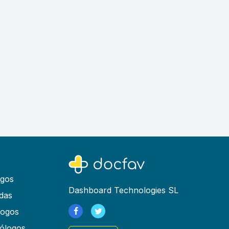
ogos
Dashboard Technologies SL
das
logos
ólogos