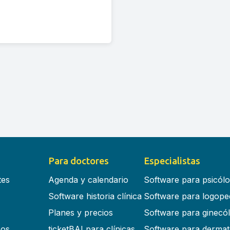
Para doctores
Especialistas
tes
Agenda y calendario
Software para psicól
Software historia clínica
Software para logope
Planes y precios
Software para ginecó
cos
ticketBAI para clínicas
Software para dermat