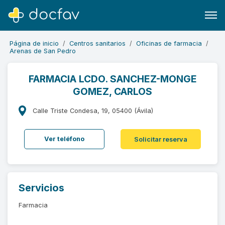
Página de inicio
Centros sanitarios
Oficinas de farmacia
Arenas de San Pedro
FARMACIA LCDO. SANCHEZ-MONGE
GOMEZ, CARLOS
Buscar
Software para clínicas
Calle Triste Condesa, 19, 05400 (Ávila)
Soporte
Ver teléfono
Solicitar reserva
¿Eres un doctor?
Servicios
Farmacia