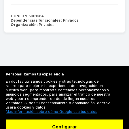
CCN:
0705001664
Dependencias funcionales:
Privados
Organización:
Privados
Personalizamos tu experiencia
En docfav utilizamos cookies y otras tecnologías de
rastreo para mejorar tu experiencia de navegación en
nuestra web, para mostrarte contenidos personalizados y
anuncios segmentados, para analizar el tráfico de nuestra
Registrarse
web y para comprender de donde llegan nuestros
visitantes. Si das tu consentimiento a continuación, docfav
Docfav
usará cookies y datos:
Más información sobre cómo Google usa tus datos
Recursos
Configurar
Para doctores