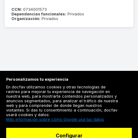
CCN:
0734001573
Dependencias funcionales:
Privados
Organización:
Privados
Personalizamos tu experiencia
En docfav utilizamos cookies y otras tecnologías de
rastreo para mejorar tu experiencia de navegación en
nuestra web, para mostrarte contenidos personalizados y
anuncios segmentados, para analizar el tráfico de nuestra
Registrarse
web y para comprender de donde llegan nuestros
visitantes. Si das tu consentimiento a continuación, docfav
Docfav
usará cookies y datos:
Más información sobre cómo Google usa tus datos
Recursos
Configurar
Para doctores