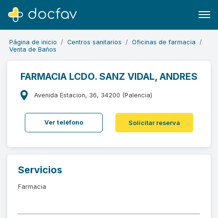
Página de inicio
Centros sanitarios
Oficinas de farmacia
Venta de Baños
FARMACIA LCDO. SANZ VIDAL, ANDRES
Buscar
Avenida Estacion, 36, 34200 (Palencia)
Software para clínicas
Ver teléfono
Solicitar reserva
Soporte
¿Eres un doctor?
Servicios
Farmacia