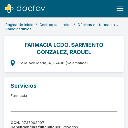
Página de inicio
Centros sanitarios
Oficinas de farmacia
Palaciosrubios
FARMACIA LCDO. SARMIENTO
GONZALEZ, RAQUEL
Buscar
Software para clínicas
Calle Ave Maria, 4, 37406 (Salamanca)
Soporte
¿Eres un doctor?
Servicios
Farmacia
CCN:
0737003097
Dependencias funcionales:
Privados