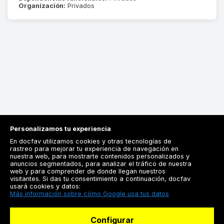
Organización:
Privados
Personalizamos tu experiencia
En docfav utilizamos cookies y otras tecnologías de
rastreo para mejorar tu experiencia de navegación en
nuestra web, para mostrarte contenidos personalizados y
anuncios segmentados, para analizar el tráfico de nuestra
Registrarse
web y para comprender de donde llegan nuestros
visitantes. Si das tu consentimiento a continuación, docfav
Docfav
usará cookies y datos:
Más información sobre cómo Google usa tus datos
Recursos
Configurar
Para doctores