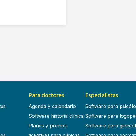
Para doctores
Especialistas
tes
Agenda y calendario
Software para psicól
Software historia clínica
Software para logope
Planes y precios
Software para ginecó
cos
ticketBAI para clínicas
Software para dermat