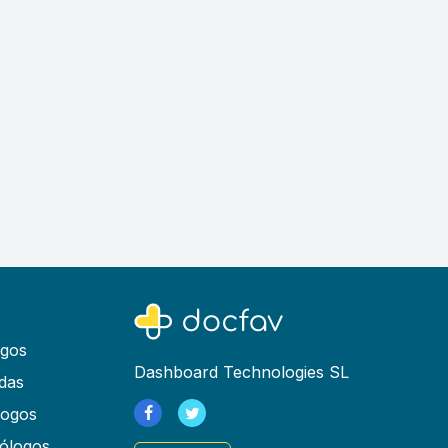
ogos
Dashboard Technologies SL
das
logos
ólogos