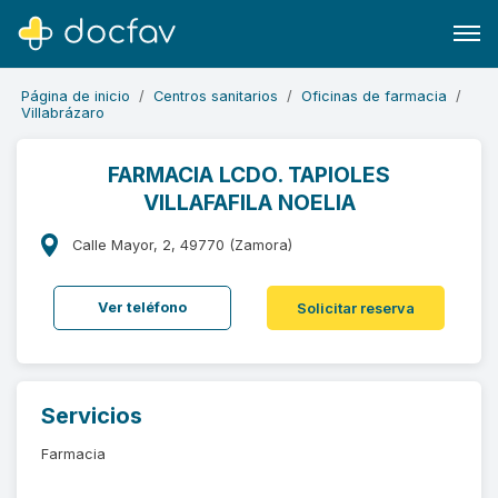
Página de inicio
Centros sanitarios
Oficinas de farmacia
Villabrázaro
FARMACIA LCDO. TAPIOLES
VILLAFAFILA NOELIA
Buscar
Software para clínicas
Calle Mayor, 2, 49770 (Zamora)
Soporte
Ver teléfono
Solicitar reserva
¿Eres un doctor?
Servicios
Farmacia