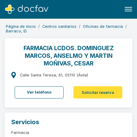
Página de inicio
Centros sanitarios
Oficinas de farmacia
Barraco, El
FARMACIA LCDOS. DOMINGUEZ
MARCOS, ANSELMO Y MARTIN
Buscar
MOÑIVAS, CESAR
Software para clínicas
Calle Santa Teresa, 61, 05110 (Ávila)
Soporte
¿Eres un doctor?
Ver teléfono
Solicitar reserva
Servicios
Farmacia