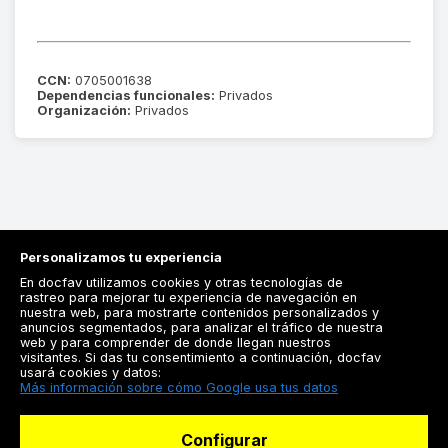
CCN:
0705001638
Dependencias funcionales:
Privados
Organización:
Privados
Personalizamos tu experiencia
En docfav utilizamos cookies y otras tecnologías de
rastreo para mejorar tu experiencia de navegación en
nuestra web, para mostrarte contenidos personalizados y
anuncios segmentados, para analizar el tráfico de nuestra
Registrarse
web y para comprender de donde llegan nuestros
visitantes. Si das tu consentimiento a continuación, docfav
Docfav
usará cookies y datos:
Más información sobre cómo Google usa tus datos
Recursos
Configurar
Para doctores