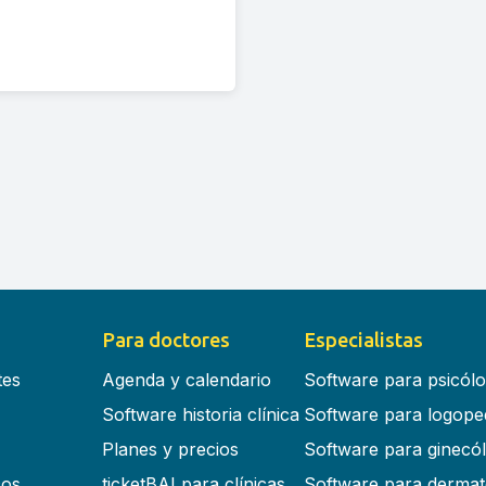
Para doctores
Especialistas
tes
Agenda y calendario
Software para psicól
Software historia clínica
Software para logope
Planes y precios
Software para ginecó
cos
ticketBAI para clínicas
Software para dermat