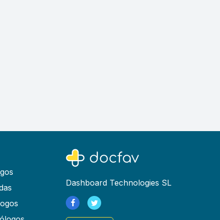
ogos
Dashboard Technologies SL
das
logos
ólogos