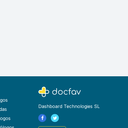
ogos
Dashboard Technologies SL
das
logos
ólogos