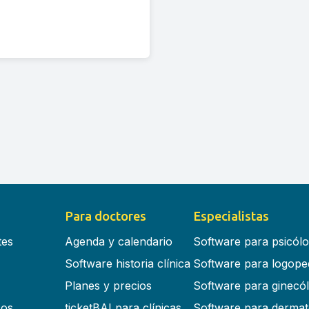
Para doctores
Especialistas
tes
Agenda y calendario
Software para psicól
Software historia clínica
Software para logope
Planes y precios
Software para ginecó
cos
ticketBAI para clínicas
Software para dermat