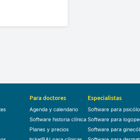
Para doctores
Especialistas
tes
Agenda y calendario
Software para psicól
Software historia clínica
Software para logope
Planes y precios
Software para ginecó
cos
ticketBAI para clínicas
Software para dermat