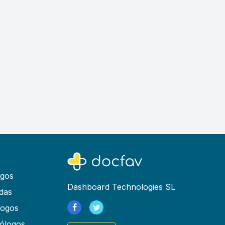
ogos
Dashboard Technologies SL
das
logos
ólogos